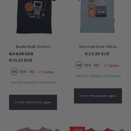
Basketball Action
Summertime Vibes
Kinder T-Shirt
Kinder T-Shirt Hellblau
€24,95 EUR
€24,95 EUR
Dunkelblau –
– Sommerliche Motive |
€10,25 EUR
98
104
110
Basketball-Motive |
Bio-Baumwolle GOTS |
+7 Sehen
98
104
110
Bio-Baumwolle GOTS |
Walkiddy
+7 Sehen
WEITERE GRÖSSEN VERFÜGBAR
Walkiddy
WEITERE GRÖSSEN VERFÜGBAR
In Den Warenkorb Legen
In Den Warenkorb Legen
-59%