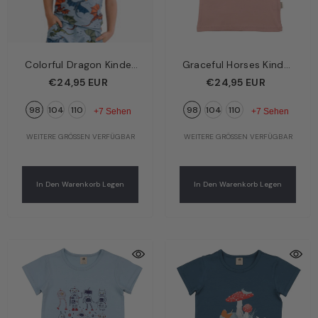
Colorful Dragon Kinder
Graceful Horses Kinder
T-Shirt Hellblau –
T-Shirt Rosa –
€24,95 EUR
€24,95 EUR
Bunter Drache | Bio-
Galoppierende Pferde
98
104
110
98
104
110
Baumwolle GOTS |
& Ponys | Bio-
+7 Sehen
+7 Sehen
Walkiddy
Baumwolle GOTS |
WEITERE GRÖSSEN VERFÜGBAR
WEITERE GRÖSSEN VERFÜGBAR
Walkiddy
In Den Warenkorb Legen
In Den Warenkorb Legen