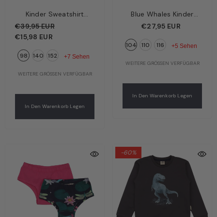
Kinder Sweatshirt
Blue Whales Kinder
Bordeaux – Basic-
Boxershorts Dunkelblau
€39,95 EUR
€27,95 EUR
Oberteil | Bio-
– Wale | Bio-Baumwolle
€15,98 EUR
104
110
116
Baumwolle GOTS |
GOTS | Walkiddy
+5 Sehen
98
140
152
Walkiddy
+7 Sehen
WEITERE GRÖSSEN VERFÜGBAR
WEITERE GRÖSSEN VERFÜGBAR
In Den Warenkorb Legen
In Den Warenkorb Legen
-60%