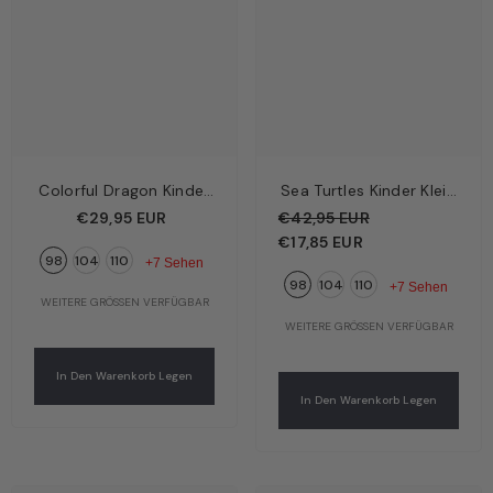
Colorful Dragon Kinder
Sea Turtles Kinder Kleid
Langarmshirt Hellblau –
Türkis –
€29,95 EUR
€42,95 EUR
Bunter Drache | Bio-
Meeresschildkröten |
€17,85 EUR
98
104
110
Baumwolle GOTS |
Bio-Baumwolle GOTS |
+7 Sehen
98
104
110
Walkiddy
Walkiddy
+7 Sehen
WEITERE GRÖSSEN VERFÜGBAR
WEITERE GRÖSSEN VERFÜGBAR
In Den Warenkorb Legen
In Den Warenkorb Legen