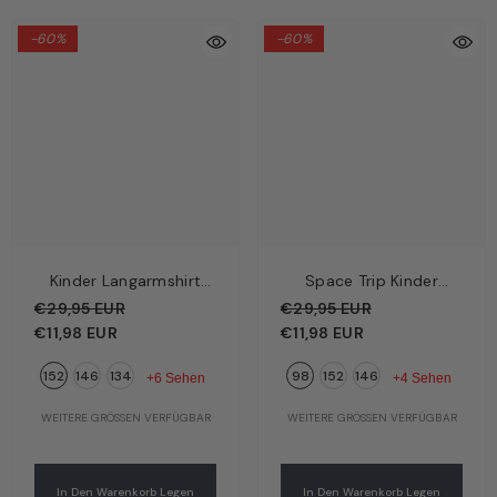
-60%
-60%
Kinder Langarmshirt
Space Trip Kinder
Dunkelblau – Basic-
Langarmshirt
€29,95 EUR
€29,95 EUR
Oberteil | Bio-
Dunkelblau – Rakete,
€11,98 EUR
€11,98 EUR
Baumwolle GOTS |
Planeten & Astronaut |
152
146
134
98
152
146
Walkiddy
Bio-Baumwolle GOTS |
+6 Sehen
+4 Sehen
Walkiddy
WEITERE GRÖSSEN VERFÜGBAR
WEITERE GRÖSSEN VERFÜGBAR
In Den Warenkorb Legen
In Den Warenkorb Legen