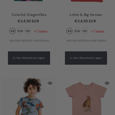
Colorful Dragonflies
Little & Big Horses
Kinder T-Shirt
Kinder T-Shirt Koralle –
€24,95 EUR
€24,95 EUR
Dunkelblau – Bunte
Kleine & Große Pferde |
98
104
110
98
104
110
Libellen | Bio-
Bio-Baumwolle GOTS |
+7 Sehen
+7 Sehen
Baumwolle GOTS |
Walkiddy
WEITERE GRÖSSEN VERFÜGBAR
WEITERE GRÖSSEN VERFÜGBAR
Walkiddy
In Den Warenkorb Legen
In Den Warenkorb Legen