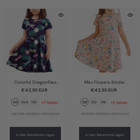
Colorful Dragonflies
Mini Flowers Kinder
Kinder Kleid Dunkelblau
Kleid Creme – Zarte
€42,95 EUR
€42,95 EUR
– Bunte Libellen | Bio-
Blümchen | Bio-
98
104
110
98
110
116
Baumwolle GOTS |
Baumwolle GOTS |
+7 Sehen
+5 Sehen
Walkiddy
Walkiddy
WEITERE GRÖSSEN VERFÜGBAR
WEITERE GRÖSSEN VERFÜGBAR
In Den Warenkorb Legen
In Den Warenkorb Legen