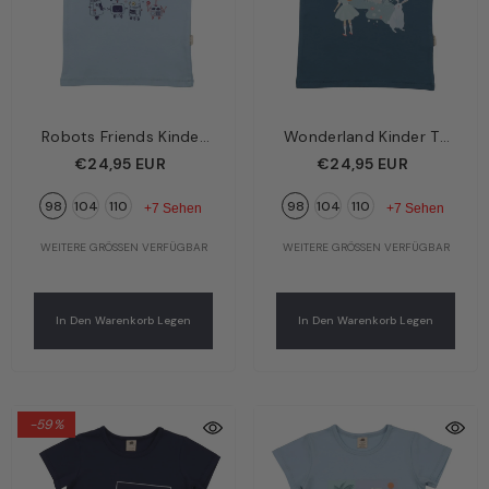
Robots Friends Kinder
Wonderland Kinder T-
T-Shirt Blau –
Shirt Petrol –
€24,95 EUR
€24,95 EUR
Freundliche Roboter |
Wunderland-Motive |
98
104
110
98
104
110
Bio-Baumwolle GOTS |
Bio-Baumwolle GOTS |
+7 Sehen
+7 Sehen
Walkiddy
Walkiddy
WEITERE GRÖSSEN VERFÜGBAR
WEITERE GRÖSSEN VERFÜGBAR
In Den Warenkorb Legen
In Den Warenkorb Legen
-59%