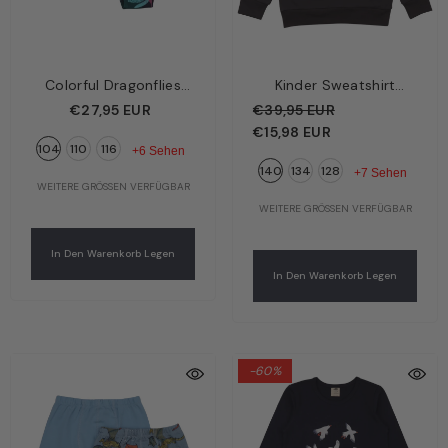
Colorful Dragonflies
Kinder Sweatshirt
Kinder Unterhose Pink –
Anthrazit – Basic-
€27,95 EUR
€39,95 EUR
Bunte Libellen | Bio-
Oberteil | Bio-
€15,98 EUR
104
110
116
Baumwolle GOTS |
Baumwolle GOTS |
+6 Sehen
140
134
128
Walkiddy
Walkiddy
+7 Sehen
WEITERE GRÖSSEN VERFÜGBAR
WEITERE GRÖSSEN VERFÜGBAR
In Den Warenkorb Legen
In Den Warenkorb Legen
-60%