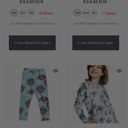
T-Shirt Dunkelblau –
Shirt Grün – Fröhliche
€24,95 EUR
€24,95 EUR
Verspielte Wale | Bio-
Meeresschildkröten |
98
110
116
98
104
110
Baumwolle GOTS |
Bio-Baumwolle GOTS |
+6 Sehen
+7 Sehen
Walkiddy
Walkiddy
WEITERE GRÖSSEN VERFÜGBAR
WEITERE GRÖSSEN VERFÜGBAR
In Den Warenkorb Legen
In Den Warenkorb Legen