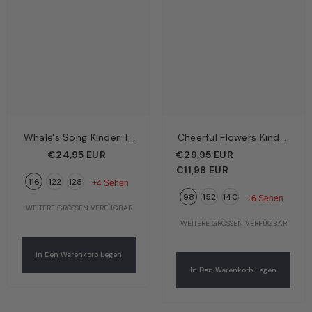
Whale's Song Kinder T-
Cheerful Flowers Kinder
Shirt Blau – Verspielte
Langarmshirt
€24,95 EUR
€29,95 EUR
Wale | Bio-Baumwolle
Dunkelblau – Bunte
€11,98 EUR
116
122
128
GOTS | Walkiddy
Blumen | Bio-
+4 Sehen
98
152
140
Baumwolle GOTS |
+6 Sehen
WEITERE GRÖSSEN VERFÜGBAR
Walkiddy
WEITERE GRÖSSEN VERFÜGBAR
In Den Warenkorb Legen
In Den Warenkorb Legen