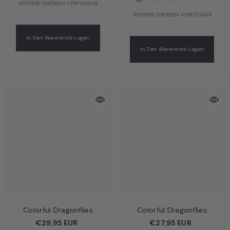
WEITERE GRÖSSEN VERFÜGBAR
WEITERE GRÖSSEN VERFÜGBAR
In Den Warenkorb Legen
In Den Warenkorb Legen
Colorful Dragonflies
Colorful Dragonflies
Kinder Unterhemd 2er-
Kinder Boxershorts Pink
€29,95 EUR
€27,95 EUR