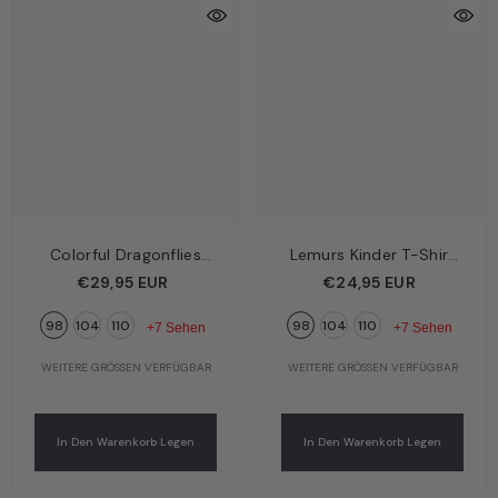
Colorful Dragonflies
Lemurs Kinder T-Shirt
Kinder Langarmshirt
Creme – Verspielte
€29,95 EUR
€24,95 EUR
Dunkelblau – Bunte
Lemuren | Bio-
98
104
110
98
104
110
Libellen | Bio-
Baumwolle GOTS |
+7 Sehen
+7 Sehen
Baumwolle GOTS |
Walkiddy
WEITERE GRÖSSEN VERFÜGBAR
WEITERE GRÖSSEN VERFÜGBAR
Walkiddy
In Den Warenkorb Legen
In Den Warenkorb Legen