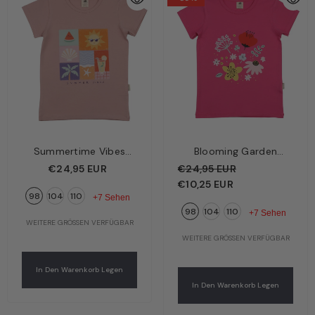
Summertime Vibes
Blooming Garden
Kinder T-Shirt Altrosa –
Kinder T-Shirt Rosa –
€24,95 EUR
€24,95 EUR
Sommerliche Motive |
Blühender
€10,25 EUR
98
104
110
Bio-Baumwolle GOTS |
Blumengarten | Bio-
+7 Sehen
98
104
110
Walkiddy
Baumwolle GOTS |
+7 Sehen
WEITERE GRÖSSEN VERFÜGBAR
Walkiddy
WEITERE GRÖSSEN VERFÜGBAR
In Den Warenkorb Legen
In Den Warenkorb Legen