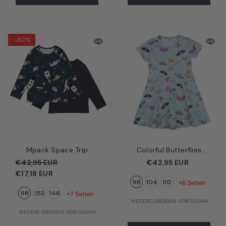
-60%
Mpack Space Trip
Colorful Butterflies
Kinder Langarmshirt
Kinder Kleid Hellblau –
€42,95 EUR
€42,95 EUR
Dunkelblau – Rakete,
Bunte Schmetterlinge |
€17,18 EUR
98
104
110
Planeten & Astronaut |
Bio-Baumwolle GOTS |
+6 Sehen
98
152
146
Bio-Baumwolle GOTS |
Walkiddy
+7 Sehen
WEITERE GRÖSSEN VERFÜGBAR
Walkiddy
WEITERE GRÖSSEN VERFÜGBAR