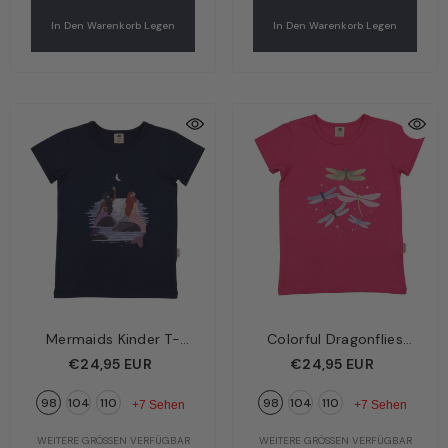
In Den Warenkorb Legen
In Den Warenkorb Legen
Mermaids Kinder T-
Colorful Dragonflies
Shirt Dunkelblau –
Kinder T-Shirt Rosa –
€24,95 EUR
€24,95 EUR
Zauberhafte
Bunte Libellen | Bio-
98
104
110
98
104
110
Meerjungfrauen | Bio-
Baumwolle GOTS |
+7 Sehen
+7 Sehen
Baumwolle GOTS |
Walkiddy
WEITERE GRÖSSEN VERFÜGBAR
WEITERE GRÖSSEN VERFÜGBAR