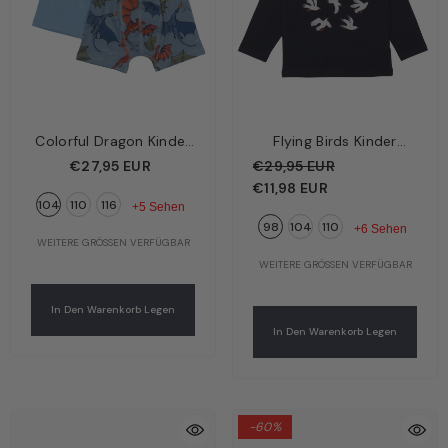
Colorful Dragon Kinder
Flying Birds Kinder
Boxershorts Hellblau –
Langarmshirt
€27,95 EUR
€29,95 EUR
Bunte Drachen | Bio-
Dunkelblau – Fliegende
€11,98 EUR
104
110
116
Baumwolle GOTS |
Vögel | Bio-Baumwolle
+5 Sehen
98
104
110
Walkiddy
GOTS | Walkiddy
+6 Sehen
WEITERE GRÖSSEN VERFÜGBAR
WEITERE GRÖSSEN VERFÜGBAR
In Den Warenkorb Legen
In Den Warenkorb Legen
-60%