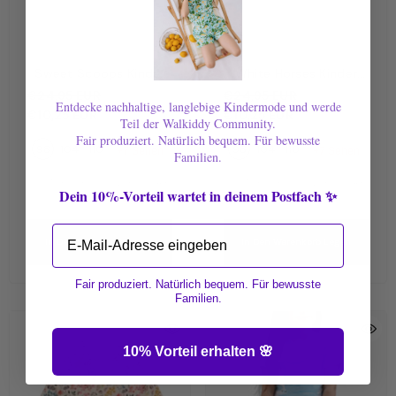
Sweet Scoops Kinder
White Horses Kinder
T-Shirt Rosa – Bunte
Leggings Hellblau –
€24,95 EUR
€24,95 EUR
Entdecke nachhaltige, langlebige Kindermode und werde
Eiskugeln | Bio-
Weiße Pferde | Bio-
€10,25 EUR
€10,25 EUR
Teil der Walkiddy Community.
Baumwolle GOTS |
Baumwolle GOTS |
Fair produziert. Natürlich bequem. Für bewusste
98
104
110
98
104
110
Walkiddy
Walkiddy
+7 Sehen
+7 Sehen
Familien.
WEITERE GRÖSSEN VERFÜGBAR
WEITERE GRÖSSEN VERFÜGBAR
Dein 10%-Vorteil wartet in deinem Postfach ✨
Email
In Den Warenkorb Legen
In Den Warenkorb Legen
Fair produziert. Natürlich bequem. Für bewusste
Familien.
10% Vorteil erhalten 🌸