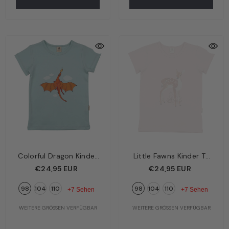
Colorful Dragon Kinder
Little Fawns Kinder T-
T-Shirt Mint – Bunter
Shirt Rosa – Kleine
€24,95 EUR
€24,95 EUR
Drache | Bio-Baumwolle
Rehkitze | Bio-
98
104
110
98
104
110
GOTS | Walkiddy
Baumwolle GOTS |
+7 Sehen
+7 Sehen
Walkiddy
WEITERE GRÖSSEN VERFÜGBAR
WEITERE GRÖSSEN VERFÜGBAR