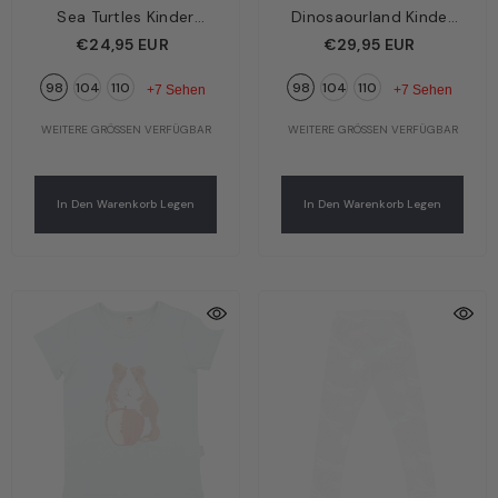
Sea Turtles Kinder
Dinosaourland Kinder
Leggings Türkis –
Langarmshirt Grün –
€24,95 EUR
€29,95 EUR
Meeresschildkröten |
Dinosaurier-Welt | Bio-
98
104
110
98
104
110
Bio-Baumwolle GOTS |
Baumwolle GOTS |
+7 Sehen
+7 Sehen
Walkiddy
Walkiddy
WEITERE GRÖSSEN VERFÜGBAR
WEITERE GRÖSSEN VERFÜGBAR
In Den Warenkorb Legen
In Den Warenkorb Legen