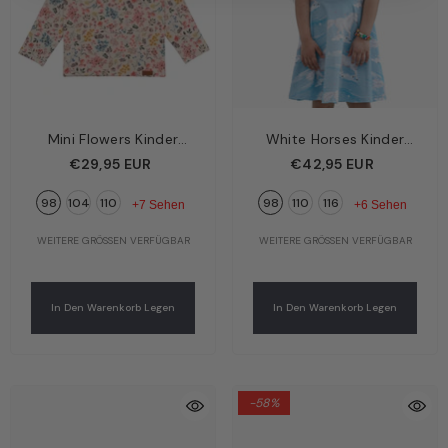
Mini Flowers Kinder
White Horses Kinder
Langarmshirt Creme –
Kleid Hellblau – Weiße
€29,95 EUR
€42,95 EUR
Zarte Blümchen | Bio-
Pferde | Bio-Baumwolle
98
104
110
98
110
116
Baumwolle GOTS |
GOTS | Walkiddy
+7 Sehen
+6 Sehen
Walkiddy
WEITERE GRÖSSEN VERFÜGBAR
WEITERE GRÖSSEN VERFÜGBAR
In Den Warenkorb Legen
In Den Warenkorb Legen
-58%