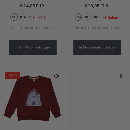
Orange – Lustige
Unterhemd 2er-Pack
€24,95 EUR
€29,95 EUR
Giraffen | Bio-
Hellblau & Grau – Bunte
98
104
110
104
110
116
Baumwolle GOTS |
Drachen | Bio-
+6 Sehen
+6 Sehen
Walkiddy
Baumwolle GOTS |
WEITERE GRÖSSEN VERFÜGBAR
WEITERE GRÖSSEN VERFÜGBAR
Walkiddy
In Den Warenkorb Legen
In Den Warenkorb Legen
-60%