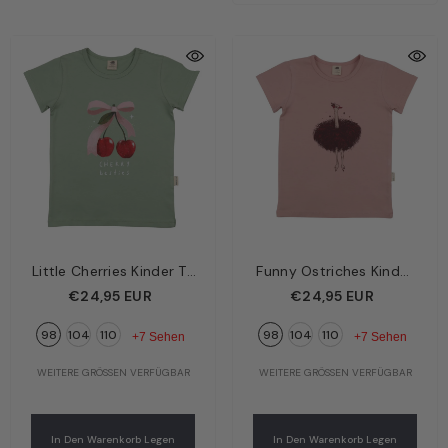
Little Cherries Kinder T-
Funny Ostriches Kinder
Shirt Grün – Kleine
T-Shirt Rosa – Lustige
€24,95 EUR
€24,95 EUR
Kirschen | Bio-
Strauße | Bio-
98
104
110
98
104
110
Baumwolle GOTS |
Baumwolle GOTS |
+7 Sehen
+7 Sehen
Walkiddy
Walkiddy
WEITERE GRÖSSEN VERFÜGBAR
WEITERE GRÖSSEN VERFÜGBAR
In Den Warenkorb Legen
In Den Warenkorb Legen